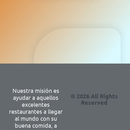
Nuestra misión es
© 2026 All Rights
ayudar a aquellos
Reserved
excelentes
restaurantes a llegar
al mundo con su
buena comida, a
través de crear una
imagen digital única
que refleje su calidad
y que les permita
posicionarse para