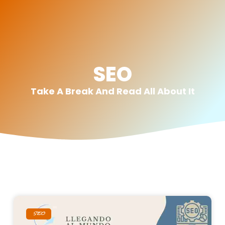
SEO
Take A Break And Read All About It
SEO